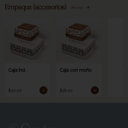
Empaque (accesorios)
Ver más
Ve
Caja ind.
Caja con moño
$20.00
$18.00