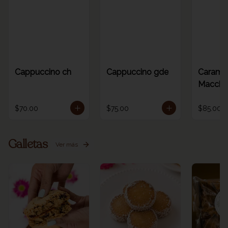
Cappuccino ch
Cappuccino gde
Carame
Macchia
$70.00
$75.00
$85.00
Galletas
Ver más