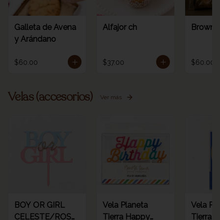
Galleta de Avena
Alfajor ch
Browni
y Arándano
$60.00
$37.00
$60.00
Velas (accesorios)
Ver más
BOY OR GIRL
Vela Planeta
Vela Pl
CELESTE/ROSA
Tierra Happy
Tierra d