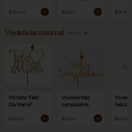
/ORO
birthday rainbow
dorada 
1pz
número
$260.00
$65.00
$58.00
Vivoleta (accesorios)
Ver más
Vivoleta "Feliz
Vivoleta feliz
Vivoleta
Día Mamá"
cumpleaños
Felicid
$100.00
$92.00
$47.00