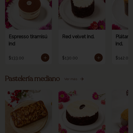
Espresso tiramisú
Red velvet ind.
Plátano
ind
ind.
$133.00
$130.00
$142.00
Pastelería mediano
Ver más