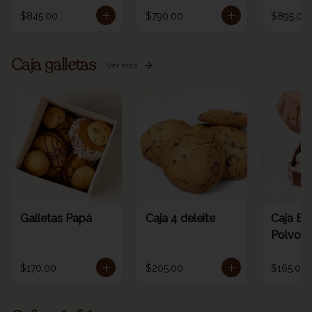
$845.00
$790.00
$895.00
Caja galletas
Ver más
Galletas Papá
Caja 4 deleite
Caja Es
Polvoro
$170.00
$205.00
$165.00