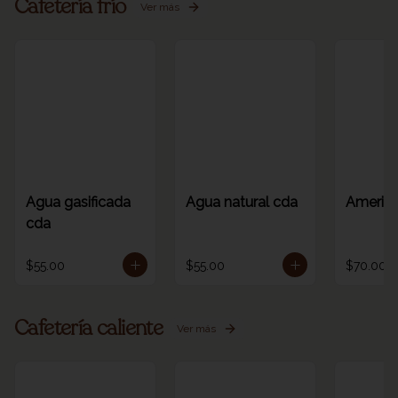
Cafetería frío
Ver más
Agua gasificada
Agua natural cda
America
cda
$55.00
$55.00
$70.00
Cafetería caliente
Ver más