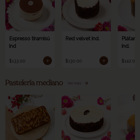
Espresso tiramisú
Red velvet ind.
Plátano
ind
ind.
$133.00
$130.00
$142.00
Pastelería mediano
Ver más