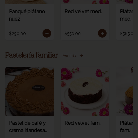
Panqué plátano
Red velvet med.
Plátano
nuez
med.
$290.00
$550.00
$565.00
Pastelería familiar
Ver más
Pastel de café y
Red velvet fam.
Plátano
crema irlandesa
fam.
fam