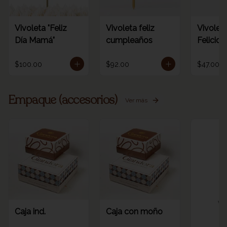
Vivoleta "Feliz
Vivoleta feliz
Vivoleta
Día Mamá"
cumpleaños
Felicid
$100.00
$92.00
$47.00
Empaque (accesorios)
Ver más
Ve
Caja ind.
Caja con moño