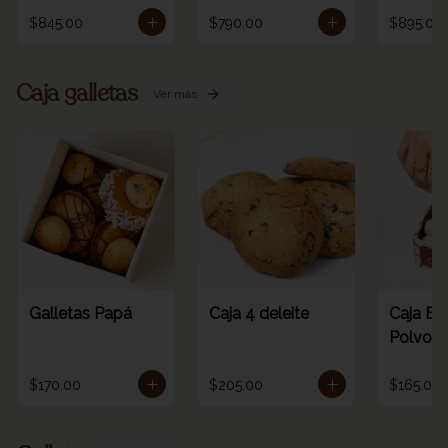
$845.00
$790.00
$895.00
Caja galletas
Ver más
Galletas Papá
Caja 4 deleite
Caja Es
Polvoro
$170.00
$205.00
$165.00