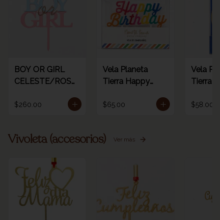
BOY OR GIRL
Vela Planeta
Vela Pl
CELESTE/ROSA
Tierra Happy
Tierra d
/ORO
birthday rainbow
dorada 
1pz
número
$260.00
$65.00
$58.00
Vivoleta (accesorios)
Ver más