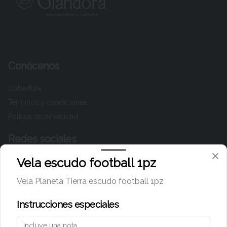
Conócenos
Cobertura
Términos y condiciones
Política de privacidad
Redes sociales
Vela escudo football 1pz
Instagram
Facebook
Vela Planeta Tierra escudo football 1pz
TikTok
Instrucciones especiales
Mi cuenta