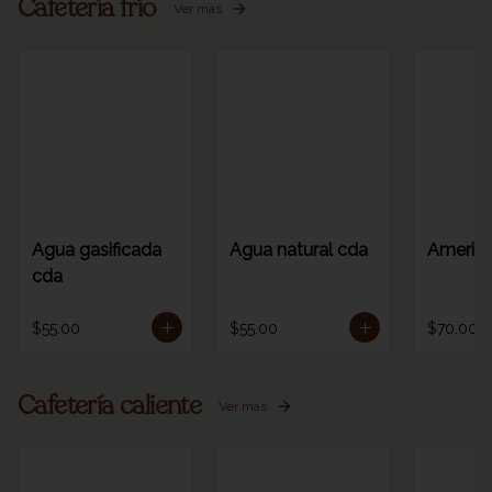
Cafetería frío
Ver más
Agua gasificada
Agua natural cda
America
cda
$55.00
$55.00
$70.00
Cafetería caliente
Ver más