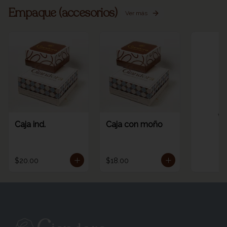
Empaque (accesorios)
Ver más
Ve
Caja ind.
Caja con moño
$20.00
$18.00