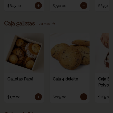
$845.00
$790.00
$895.00
Caja galletas
Ver más
Galletas Papá
Caja 4 deleite
Caja Es
Polvoro
$170.00
$205.00
$165.00