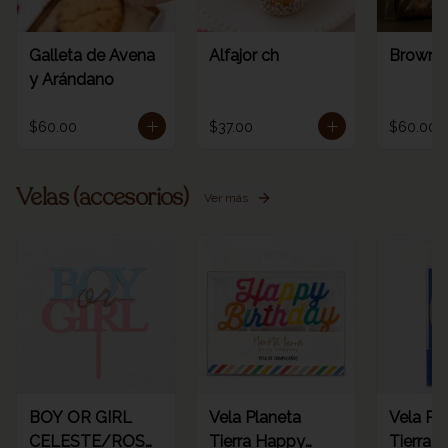
Galleta de Avena
Alfajor ch
Browni
y Arándano
$60.00
$37.00
$60.00
Velas (accesorios)
Ver más
BOY OR GIRL
Vela Planeta
Vela Pl
CELESTE/ROSA
Tierra Happy
Tierra d