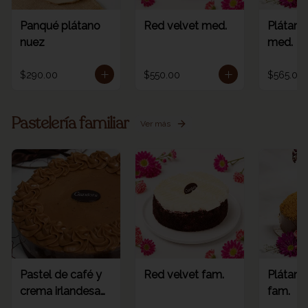
Panqué plátano
Red velvet med.
Plátano
nuez
med.
$290.00
$550.00
$565.00
Pastelería familiar
Ver más
Pastel de café y
Red velvet fam.
Plátano
crema irlandesa
fam.
fam