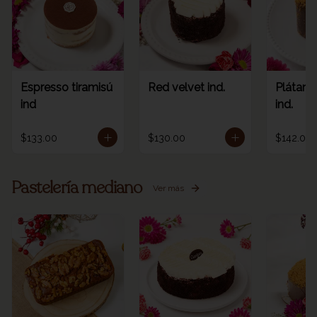
Espresso tiramisú
Red velvet ind.
Plátano
ind
ind.
$133.00
$130.00
$142.00
Pastelería mediano
Ver más