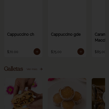
Cappuccino ch
Cappuccino gde
Carame
Macchia
$70.00
$75.00
$85.00
Galletas
Ver más