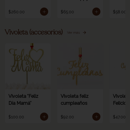
/ORO
birthday rainbow
dorada 
1pz
número
$260.00
$65.00
$58.00
Vivoleta (accesorios)
Ver más
Vivoleta "Feliz
Vivoleta feliz
Vivoleta
Día Mamá"
cumpleaños
Felicid
$100.00
$92.00
$47.00