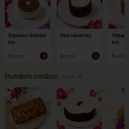
Espresso tiramisú
Red velvet ind.
Plátano
ind
ind.
$133.00
$130.00
$142.00
Pastelería mediano
Ver más