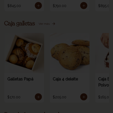
$845.00
$790.00
$895.00
Caja galletas
Ver más
Galletas Papá
Caja 4 deleite
Caja Es
Polvoro
$170.00
$205.00
$165.00