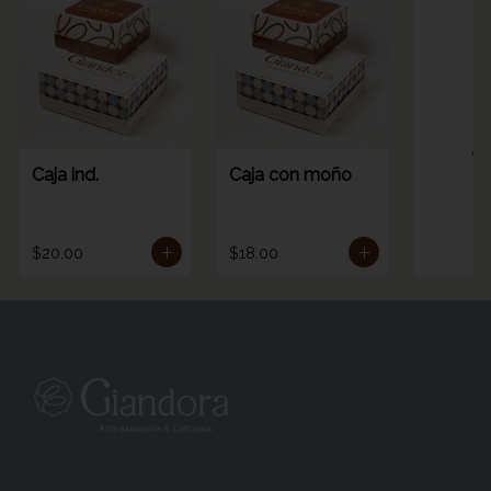
Ve
Caja ind.
Caja con moño
$20.00
$18.00