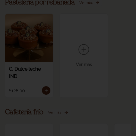
Pastelería por rebanada
Ver más
Ver más
C. Dulce leche
IND
$128.00
Cafetería frío
Ver más