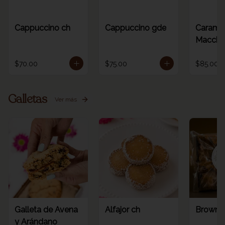
Cappuccino ch
Cappuccino gde
Carame
Macchia
$70.00
$75.00
$85.00
Galletas
Ver más
Galleta de Avena
Alfajor ch
Browni
y Arándano