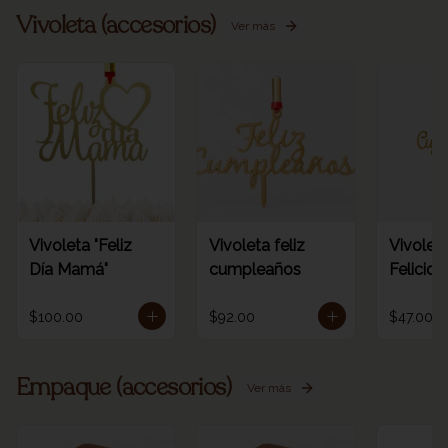
Vivoleta (accesorios)
Ver más
Vivoleta "Feliz
Vivoleta feliz
Vivoleta
Día Mamá"
cumpleaños
Felicid
$100.00
$92.00
$47.00
Empaque (accesorios)
Ver más