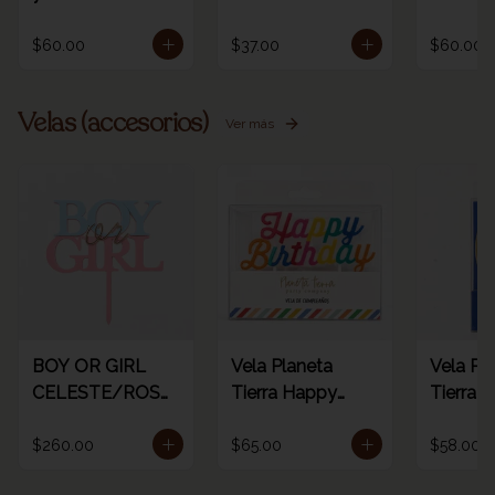
$60.00
$37.00
$60.00
Velas (accesorios)
Ver más
BOY OR GIRL
Vela Planeta
Vela Pl
CELESTE/ROSA
Tierra Happy
Tierra d
/ORO
birthday rainbow
dorada 
1pz
número
$260.00
$65.00
$58.00