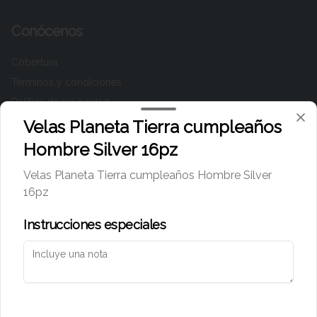
Conócenos
Cobertura
Términos y condiciones
Política de privacidad
Velas Planeta Tierra cumpleaños
Redes sociales
Hombre Silver 16pz
Instagram
Velas Planeta Tierra cumpleaños Hombre Silver
Facebook
16pz
TikTok
Instrucciones especiales
Mi cuenta
Pedir
Iniciar sesión