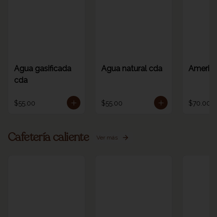
Agua gasificada
Agua natural cda
America
cda
$55.00
$55.00
$70.00
Cafetería caliente
Ver más