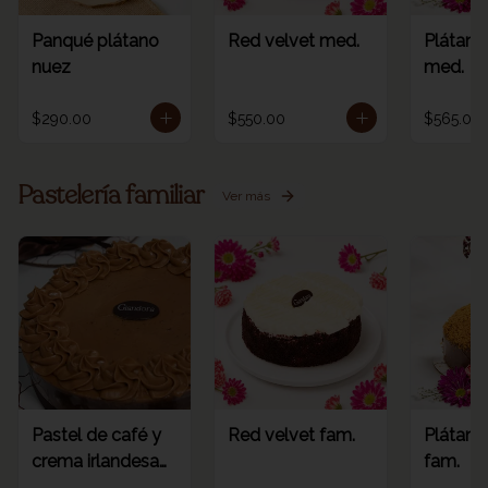
Panqué plátano
Red velvet med.
Plátano
nuez
med.
$290.00
$550.00
$565.00
Pastelería familiar
Ver más
Pastel de café y
Red velvet fam.
Plátano
crema irlandesa
fam.
fam