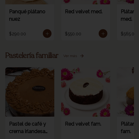
Panqué plátano
Red velvet med.
Plátano
nuez
med.
$290.00
$550.00
$565.00
Pastelería familiar
Ver más
Pastel de café y
Red velvet fam.
Plátano
crema irlandesa
fam.
fam