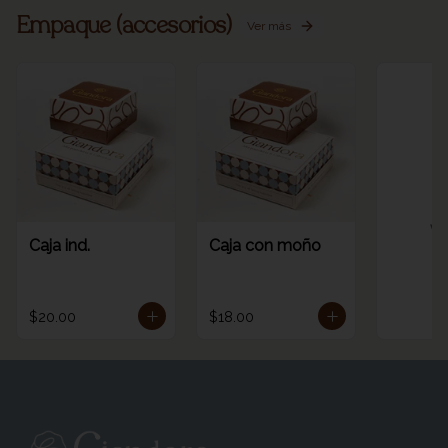
Empaque (accesorios)
Ver más
Ve
Caja ind.
Caja con moño
$20.00
$18.00