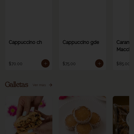
Cappuccino ch
Cappuccino gde
Carame
Macchia
$70.00
$75.00
$85.00
Galletas
Ver más