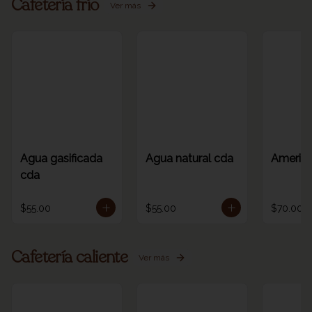
Cafetería frío
Ver más
Agua gasificada
Agua natural cda
America
cda
$55.00
$55.00
$70.00
Cafetería caliente
Ver más