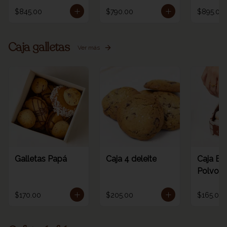
$845.00
$790.00
$895.00
Caja galletas
Ver más
Galletas Papá
Caja 4 deleite
Caja Es
Polvoro
$170.00
$205.00
$165.00