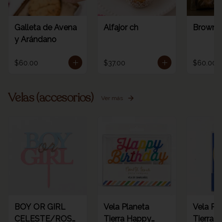
Galleta de Avena
Alfajor ch
Browni
y Arándano
$60.00
$37.00
$60.00
Velas (accesorios)
Ver más
BOY OR GIRL
Vela Planeta
Vela Pl
CELESTE/ROSA
Tierra Happy
Tierra d