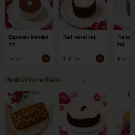
Espresso tiramisú
Red velvet ind.
Plátano
ind
ind.
$133.00
$130.00
$142.00
Pastelería mediano
Ver más