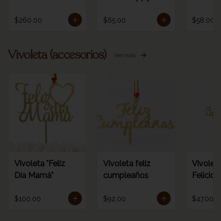
/ORO
birthday rainbow
dorada 
1pz
número
$260.00
$65.00
$58.00
Vivoleta (accesorios)
Ver más
Vivoleta "Feliz
Vivoleta feliz
Vivoleta
Día Mamá"
cumpleaños
Felicid
$100.00
$92.00
$47.00