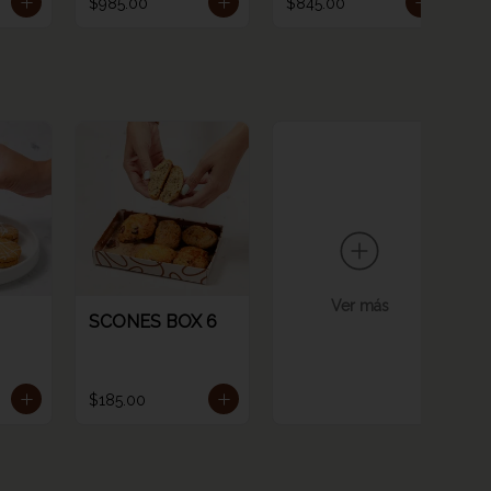
$985.00
$845.00
$
Ver más
SCONES BOX 6
$185.00