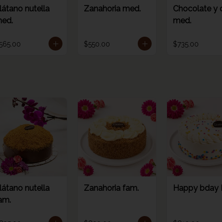
látano nutella
Zanahoria med.
Chocolate y 
ed.
med.
565.00
$550.00
$735.00
látano nutella
Zanahoria fam.
Happy bday
am.