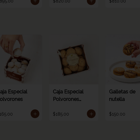
895.00
$820.00
$810.00
aja Especial
Caja Especial
Galletas de
olvorones
Polvorones
nutella
Monkfruit
165.00
$185.00
$150.00