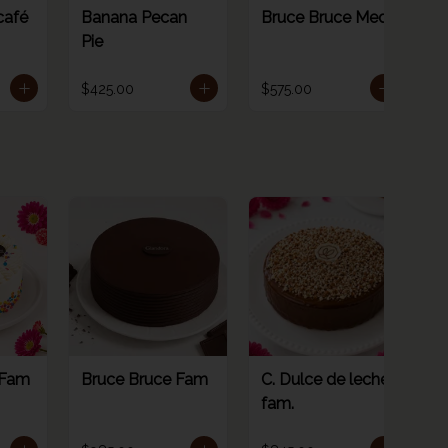
café
Banana Pecan
Bruce Bruce Med
Pie
$425.00
$575.00
 Fam
Bruce Bruce Fam
C. Dulce de leche
fam.