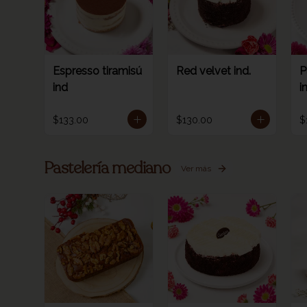
Espresso tiramisú
Red velvet ind.
P
ind
i
$133.00
$130.00
$
Pastelería mediano
Ver más