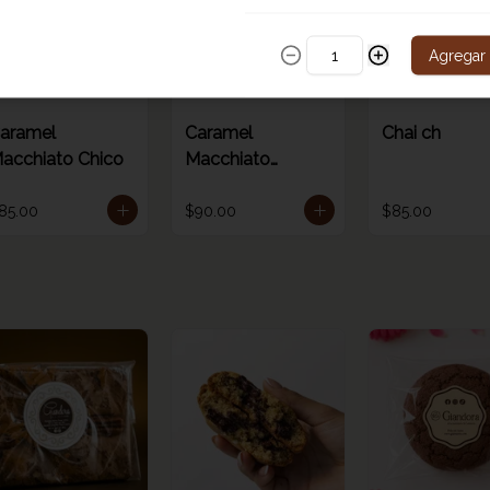
Agregar
aramel
Caramel
Chai ch
acchiato Chico
Macchiato
Grande
85.00
$90.00
$85.00