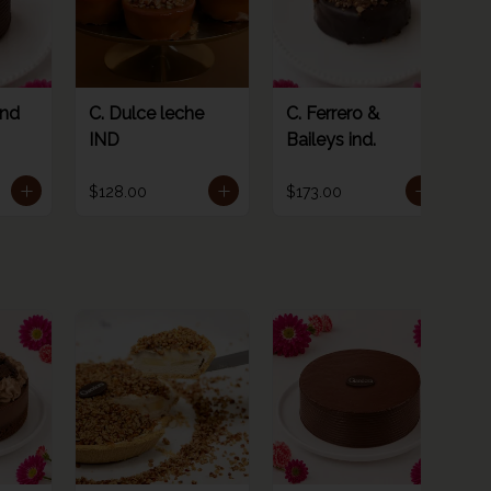
Ind
C. Dulce leche
C. Ferrero &
IND
Baileys ind.
i
$128.00
$173.00