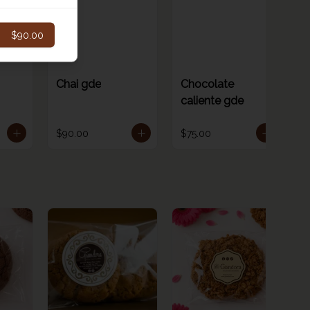
$90.00
Chai gde
Chocolate
caliente gde
$90.00
$75.00