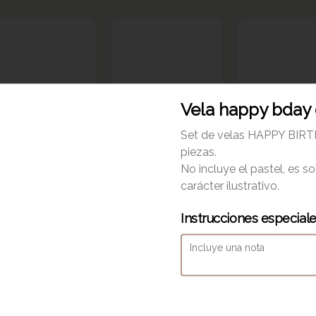
Vela happy bday
Set de velas HAPPY BIRT
mericano frío ch
Cappuchino
Capuchino
piezas.
freezer gde
freezer ch
No incluye el pastel, es s
carácter ilustrativo.
70.00
$85.00
$80.00
Instrucciones especial