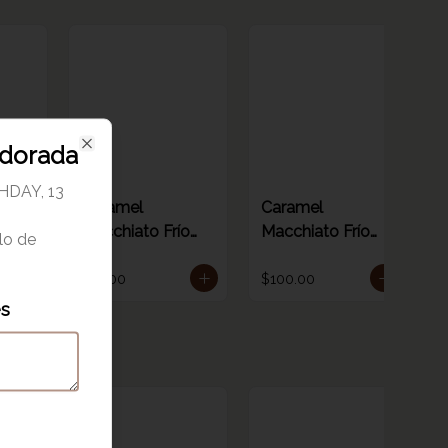
 dorada
Close
HDAY, 13
Caramel
Caramel
Macchiato Frío
Macchiato Frío
olo de
Chico
Grande
$95.00
$100.00
es