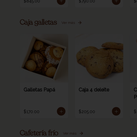
$845.00
$790.00
$
Caja galletas
Ver más
Galletas Papá
Caja 4 deleite
C
P
$170.00
$205.00
$
Cafetería frío
Ver más