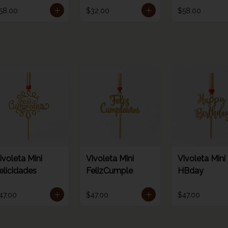
úmero 0
número 1
58.00
$32.00
$58.00
ivoleta Mini
Vivoleta Mini
Vivoleta Mini
elicidades
FelizCumple
HBday
47.00
$47.00
$47.00