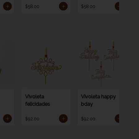
número 2
número 3
$58.00
$58.00
Vivoleta
Vivoleta happy
felicidades
bday
$92.00
$92.00