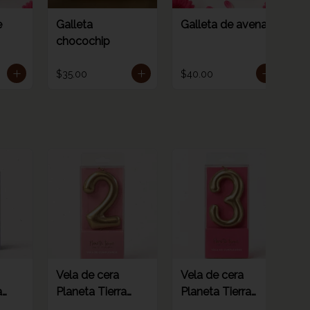
e
Galleta
Galleta de avena
chocochip
$35.00
$40.00
Vela de cera
Vela de cera
a
Planeta Tierra
Planeta Tierra
m
dorada 8.5cm
dorada 8.5cm