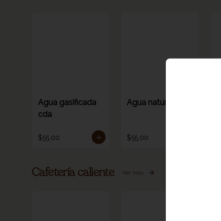
Agua gasificada
Agua natural cda
A
cda
$55.00
$55.00
$
Cafetería caliente
Ver más