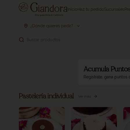
Inicio
Haz tu pedido
Sucursales
Pr
¿Dónde quieres pedir?
Buscar productos
Acumula
Puntos
Regístrate, gana puntos
Pastelería individual
Ver más