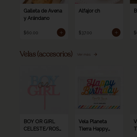
Galleta de Avena
Alfajor ch
B
y Arándano
$60.00
$37.00
$
Velas (accesorios)
Ver más
BOY OR GIRL
Vela Planeta
V
CELESTE/ROSA
Tierra Happy
T
/ORO
birthday rainbow
d