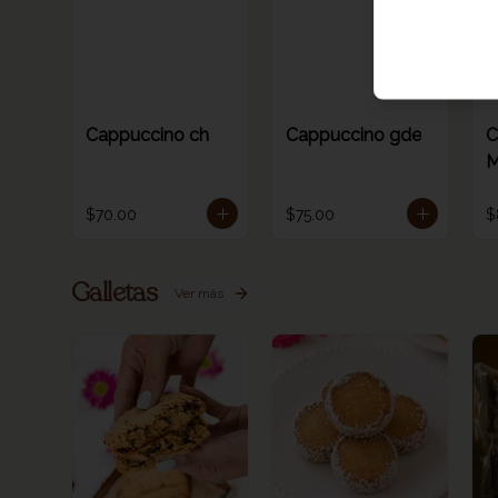
Cappuccino ch
Cappuccino gde
C
M
$70.00
$75.00
$
Galletas
Ver más