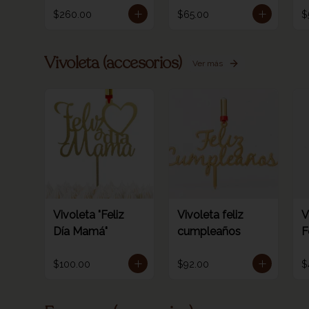
1pz
n
$260.00
$65.00
$
Vivoleta (accesorios)
Ver más
Vivoleta "Feliz
Vivoleta feliz
V
Día Mamá"
cumpleaños
F
$100.00
$92.00
$