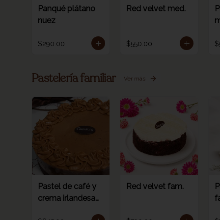
Panqué plátano
Red velvet med.
P
nuez
m
$290.00
$550.00
$
Pastelería familiar
Ver más
Pastel de café y
Red velvet fam.
P
crema irlandesa
f
fam