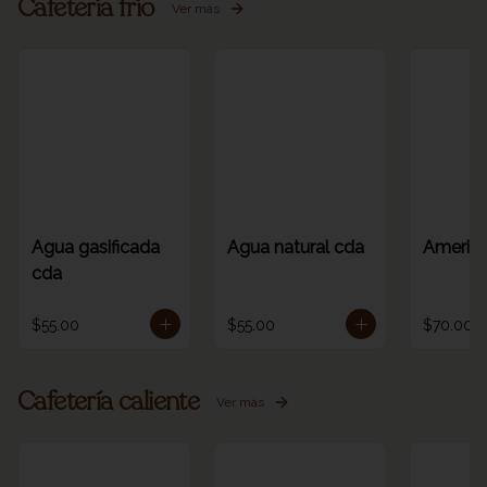
Cafetería frío
Ver más
Agua gasificada
Agua natural cda
America
cda
$55.00
$55.00
$70.00
Cafetería caliente
Ver más