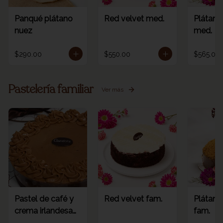
Panqué plátano
Red velvet med.
Plátano
nuez
med.
$290.00
$550.00
$565.00
Pastelería familiar
Ver más
Pastel de café y
Red velvet fam.
Plátano
crema irlandesa
fam.
fam