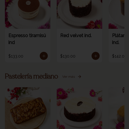
Espresso tiramisú
Red velvet ind.
Plátano
ind
ind.
$133.00
$130.00
$142.00
Pastelería mediano
Ver más