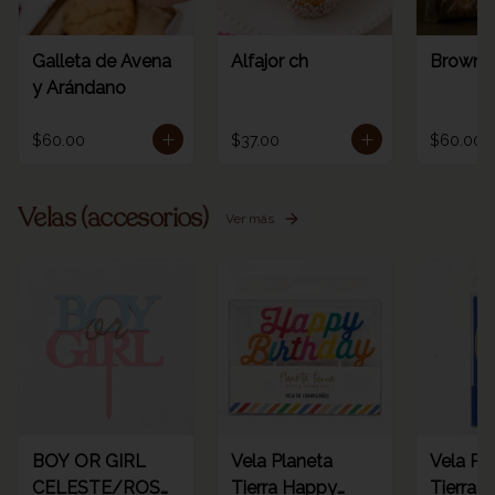
Galleta de Avena
Alfajor ch
Browni
y Arándano
$60.00
$37.00
$60.00
Velas (accesorios)
Ver más
BOY OR GIRL
Vela Planeta
Vela Pl
CELESTE/ROSA
Tierra Happy
Tierra d