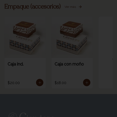
Empaque (accesorios)
Ver más
Ve
Caja ind.
Caja con moño
$20.00
$18.00