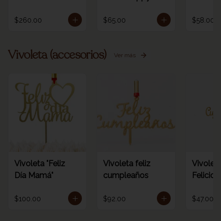
/ORO
birthday rainbow
dorada 
1pz
número
$260.00
$65.00
$58.00
Vivoleta (accesorios)
Ver más
Vivoleta "Feliz
Vivoleta feliz
Vivoleta
Día Mamá"
cumpleaños
Felicid
$100.00
$92.00
$47.00