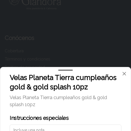
Conócenos
Cobertura
Términos y condiciones
Política de privacidad
Velas Planeta Tierra cumpleaños
Redes sociales
gold & gold splash 10pz
Instagram
Velas Planeta Tierra cumpleaños gold & gold
Facebook
splash 10pz
TikTok
Instrucciones especiales
Mi cuenta