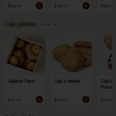
$845.00
$790.00
$895.00
Caja galletas
Ver más
Galletas Papá
Caja 4 deleite
Caja Es
Polvoro
$170.00
$205.00
$165.00