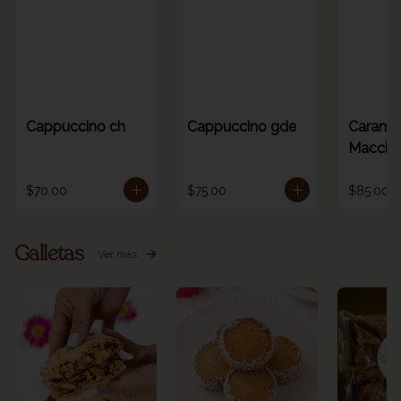
Cappuccino ch
Cappuccino gde
Carame
Macchia
$70.00
$75.00
$85.00
Galletas
Ver más