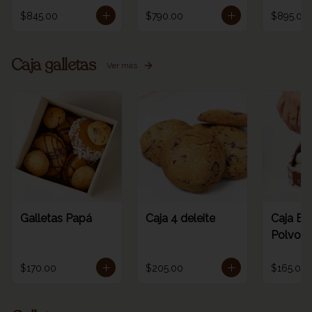
$845.00
$790.00
$895.00
Caja galletas
Ver más
Galletas Papá
Caja 4 deleite
Caja Es
Polvoro
$170.00
$205.00
$165.00