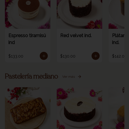
Espresso tiramisú
Red velvet ind.
Plátano
ind
ind.
$133.00
$130.00
$142.00
Pastelería mediano
Ver más