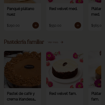
Panqué plátano
Red velvet med.
Plátano
nuez
med.
$290.00
$550.00
$565.00
Pastelería familiar
Ver más
Pastel de café y
Red velvet fam.
Plátano
crema irlandesa
fam.
fam