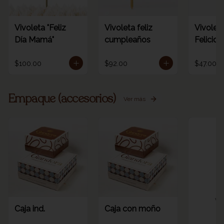
Vivoleta "Feliz
Vivoleta feliz
Vivoleta
Día Mamá"
cumpleaños
Felicid
$100.00
$92.00
$47.00
Empaque (accesorios)
Ver más
Ve
Caja ind.
Caja con moño