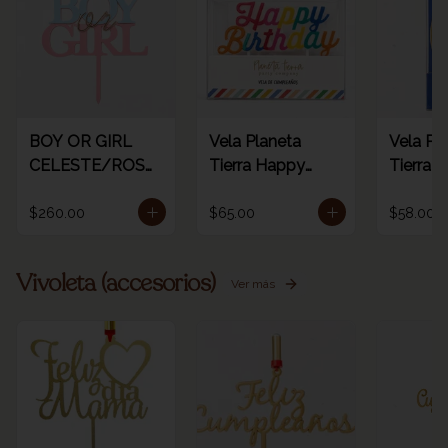
BOY OR GIRL
Vela Planeta
Vela Pl
CELESTE/ROSA
Tierra Happy
Tierra d
/ORO
birthday rainbow
dorada 
1pz
número
$260.00
$65.00
$58.00
Vivoleta (accesorios)
Ver más