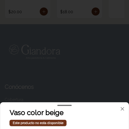
$20.00
$18.00
Conócenos
Cobertura
Términos y condiciones
Vaso color beige
Política de privacidad
Este producto no esta disponible
Redes sociales