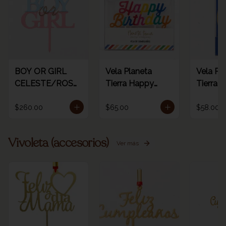
BOY OR GIRL
Vela Planeta
Vela Pl
CELESTE/ROSA
Tierra Happy
Tierra d
/ORO
birthday rainbow
dorada 
1pz
número
$260.00
$65.00
$58.00
Vivoleta (accesorios)
Ver más