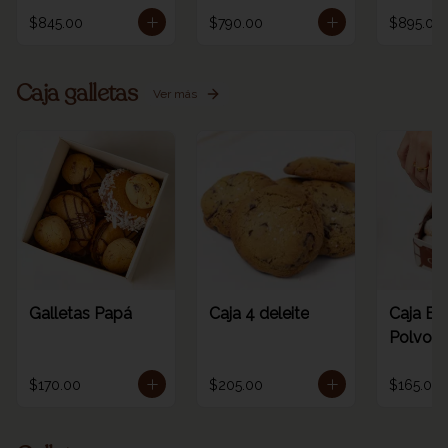
$845.00
$790.00
$895.00
Caja galletas
Ver más
Galletas Papá
Caja 4 deleite
Caja Es
Polvoro
$170.00
$205.00
$165.00