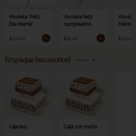
Vivoleta "Feliz
Vivoleta feliz
Vivoleta
Día Mamá"
cumpleaños
Felicid
$100.00
$92.00
$47.00
Empaque (accesorios)
Ver más
Ve
Caja ind.
Caja con moño