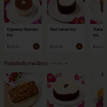
Espresso tiramisú
Red velvet ind.
Plátano
ind
ind.
$133.00
$130.00
$142.00
Pastelería mediano
Ver más