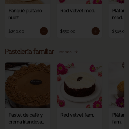
Panqué plátano
Red velvet med.
Plátano
nuez
med.
$290.00
$550.00
$565.00
Pastelería familiar
Ver más
Pastel de café y
Red velvet fam.
Plátano
crema irlandesa
fam.
fam