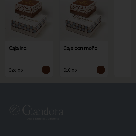
Ve
Caja ind.
Caja con moño
$20.00
$18.00