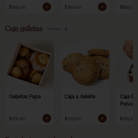
$845.00
$790.00
$895.00
Caja galletas
Ver más
Galletas Papá
Caja 4 deleite
Caja Es
Polvoro
$170.00
$205.00
$165.00