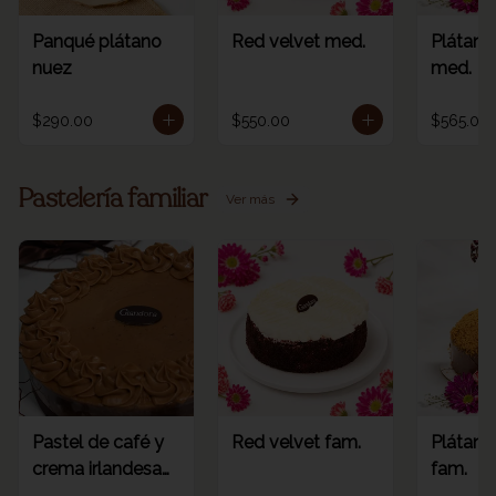
Panqué plátano
Red velvet med.
Plátano
nuez
med.
$290.00
$550.00
$565.00
Pastelería familiar
Ver más
Pastel de café y
Red velvet fam.
Plátano
crema irlandesa
fam.
fam