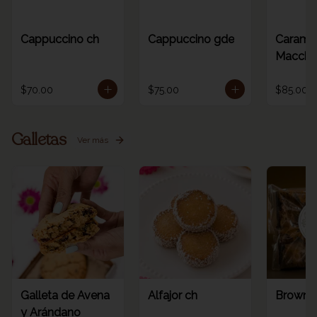
Cappuccino ch
Cappuccino gde
Carame
Macchia
$70.00
$75.00
$85.00
Galletas
Ver más
Galleta de Avena
Alfajor ch
Browni
y Arándano