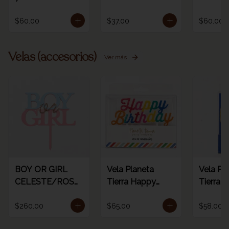
$60.00
$37.00
$60.00
Velas (accesorios)
Ver más
BOY OR GIRL
Vela Planeta
Vela Pl
CELESTE/ROSA
Tierra Happy
Tierra d
/ORO
birthday rainbow
dorada 
1pz
número
$260.00
$65.00
$58.00