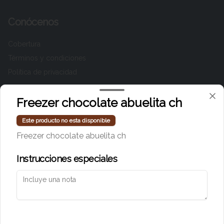
Conócenos
Cobertura
Términos y condiciones
Política de privacidad
Redes sociales
Freezer chocolate abuelita ch
Instagram
Este producto no esta disponible
Facebook
Freezer chocolate abuelita ch
TikTok
Instrucciones especiales
Mi cuenta
Pedir
Iniciar sesión