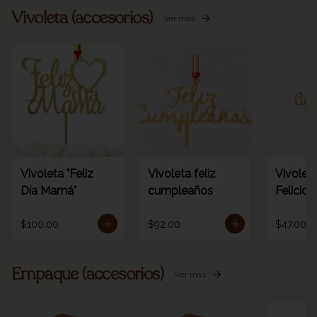
Vivoleta (accesorios)
Ver más
Vivoleta "Feliz
Vivoleta feliz
Vivoleta
Día Mamá"
cumpleaños
Felicid
$100.00
$92.00
$47.00
Empaque (accesorios)
Ver más