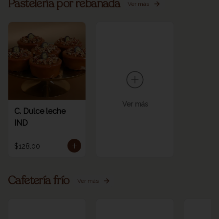
Pastelería por rebanada
Ver más
Ver más
C. Dulce leche
IND
$128.00
Cafetería frío
Ver más