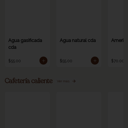
Agua gasificada
Agua natural cda
America
cda
$55.00
$55.00
$70.00
Cafetería caliente
Ver más