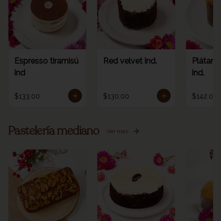
Espresso tiramisú
Red velvet ind.
Plátano
ind
ind.
$133.00
$130.00
$142.00
Pastelería mediano
Ver más