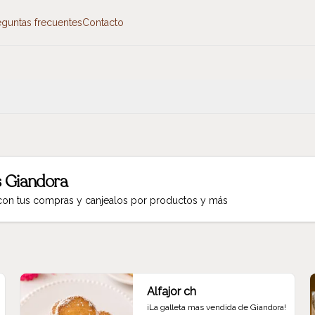
eguntas frecuentes
Contacto
 Giandora
 con tus compras y canjealos por productos y más
Alfajor ch
¡La galleta mas vendida de Giandora!
