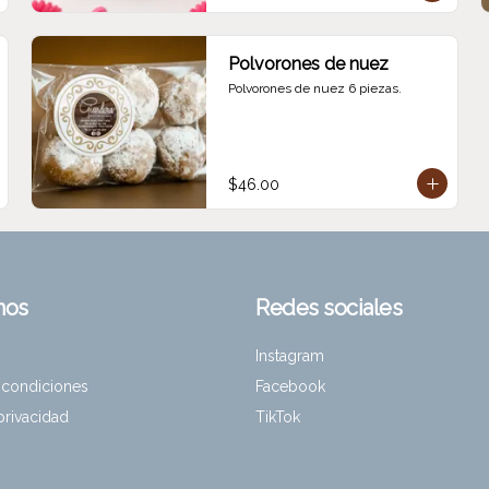
Polvorones de nuez
Polvorones de nuez 6 piezas.
$46.00
nos
Redes sociales
Instagram
 condiciones
Facebook
 privacidad
TikTok