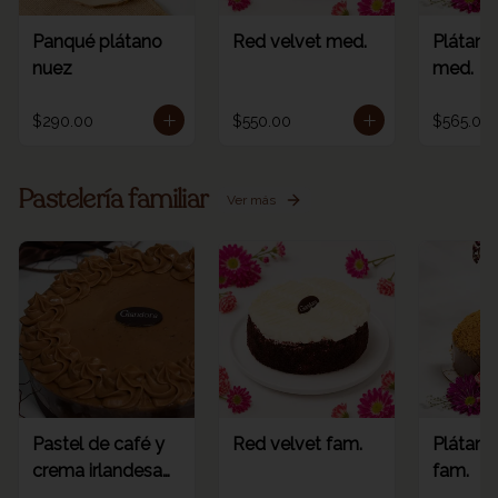
Panqué plátano
Red velvet med.
Plátano
nuez
med.
$290.00
$550.00
$565.00
Pastelería familiar
Ver más
Pastel de café y
Red velvet fam.
Plátano
crema irlandesa
fam.
fam