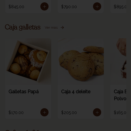
$845.00
$790.00
$895.00
Caja galletas
Ver más
Galletas Papá
Caja 4 deleite
Caja Es
Polvoro
$170.00
$205.00
$165.00