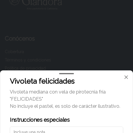
Conócenos
Cobertura
Términos y condiciones
Política de privacidad
Vivoleta felicidades
Redes sociales
Vivoleta mediana con vela de pirotecnia fría
Instagram
"FELICIDADES"
Facebook
No incluye el pastel, es solo de carácter ilustrativo.
TikTok
Instrucciones especiales
Mi cuenta