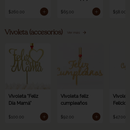
/ORO
birthday rainbow
dorada 
1pz
número
$260.00
$65.00
$58.00
Vivoleta (accesorios)
Ver más
Vivoleta "Feliz
Vivoleta feliz
Vivoleta
Día Mamá"
cumpleaños
Felicid
$100.00
$92.00
$47.00