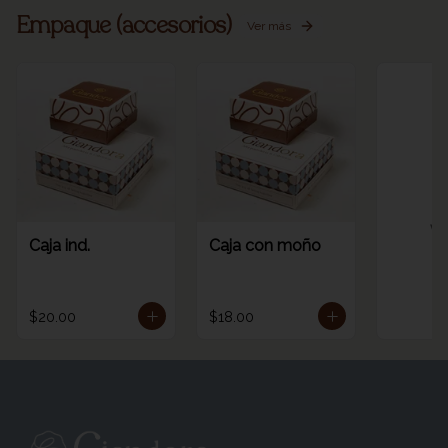
Empaque (accesorios)
Ver más
Ve
Caja ind.
Caja con moño
$20.00
$18.00