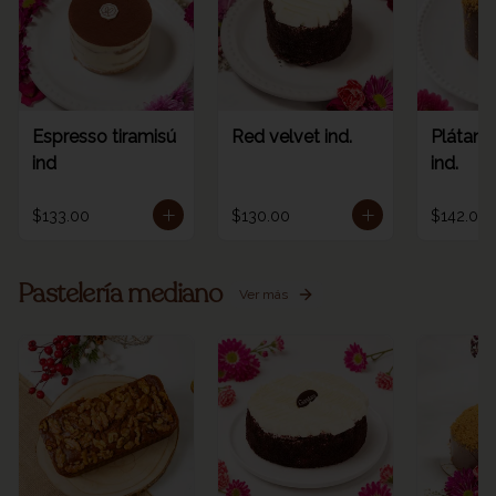
Espresso tiramisú
Red velvet ind.
Plátano
ind
ind.
$133.00
$130.00
$142.00
Pastelería mediano
Ver más