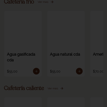
Cafetería frío
Ver más
Agua gasificada
Agua natural cda
America
cda
$55.00
$55.00
$70.00
Cafetería caliente
Ver más