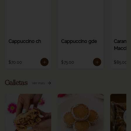
Cappuccino ch
Cappuccino gde
Carame
Macchia
$70.00
$75.00
$85.00
Galletas
Ver más