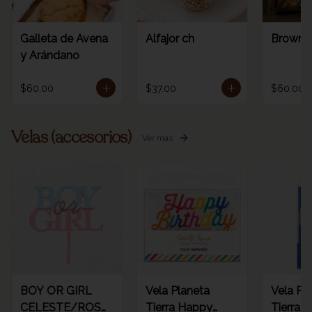
Galleta de Avena
Alfajor ch
Browni
y Arándano
$60.00
$37.00
$60.00
Velas (accesorios)
Ver más
BOY OR GIRL
Vela Planeta
Vela Pl
CELESTE/ROSA
Tierra Happy
Tierra d