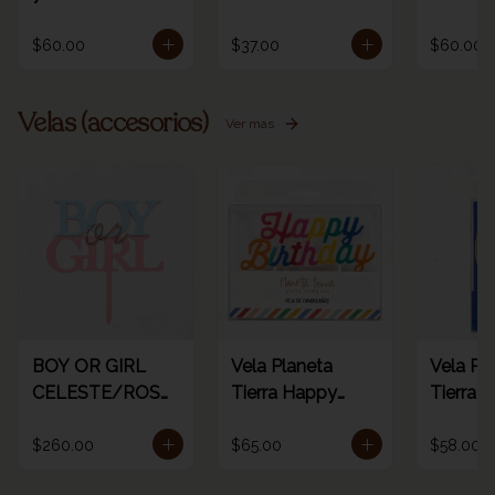
$60.00
$37.00
$60.00
Velas (accesorios)
Ver más
BOY OR GIRL
Vela Planeta
Vela Pl
CELESTE/ROSA
Tierra Happy
Tierra d
/ORO
birthday rainbow
dorada 
1pz
número
$260.00
$65.00
$58.00