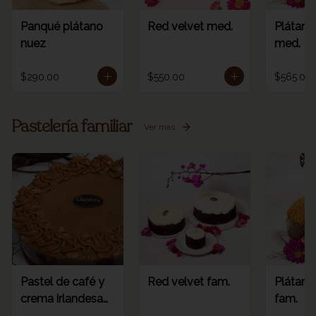
Panqué plátano
Red velvet med.
Plátano
nuez
med.
$290.00
$550.00
$565.00
Pastelería familiar
Ver más
Pastel de café y
Red velvet fam.
Plátano
crema irlandesa
fam.
fam