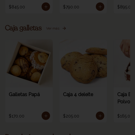
$845.00
$790.00
$895.00
Caja galletas
Ver más
Galletas Papá
Caja 4 deleite
Caja Es
Polvoro
$170.00
$205.00
$165.00