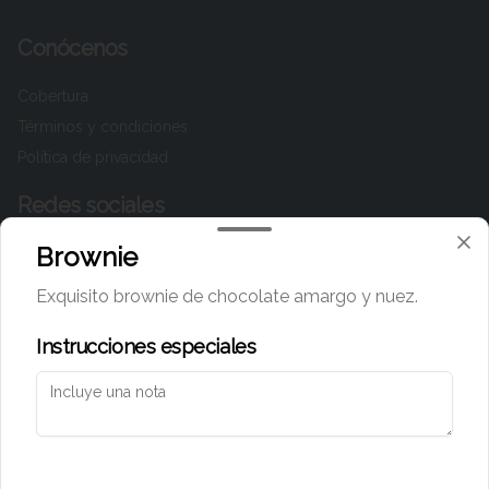
Conócenos
Cobertura
Términos y condiciones
Política de privacidad
Redes sociales
Brownie
Instagram
Facebook
Exquisito brownie de chocolate amargo y nuez.
TikTok
Instrucciones especiales
Mi cuenta
Pedir
Iniciar sesión