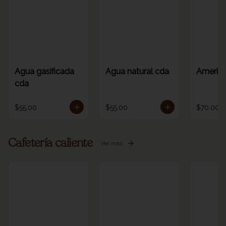
Agua gasificada
Agua natural cda
America
cda
$55.00
$55.00
$70.00
Cafetería caliente
Ver más