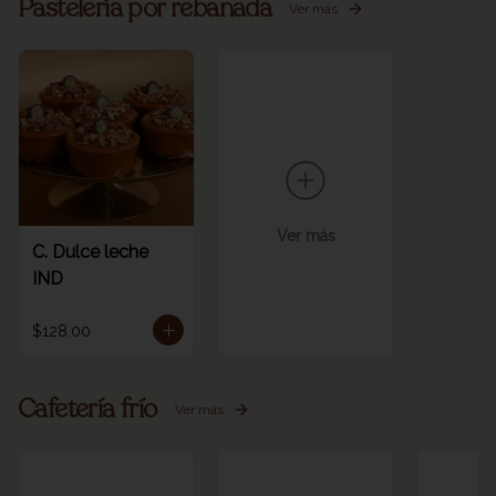
Pastelería por rebanada
Ver más
Ver más
C. Dulce leche
IND
$128.00
Cafetería frío
Ver más