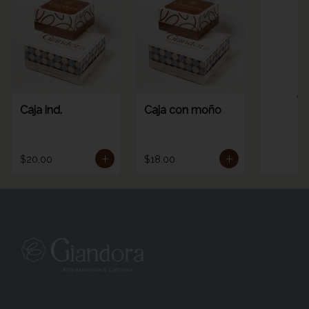
Ve
Caja ind.
Caja con moño
$20.00
$18.00