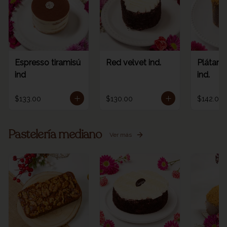
Espresso tiramisú
Red velvet ind.
Plátano
ind
ind.
$133.00
$130.00
$142.00
Pastelería mediano
Ver más