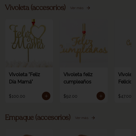
Vivoleta (accesorios)
Ver más
Vivoleta "Feliz
Vivoleta feliz
Vivoleta
Día Mamá"
cumpleaños
Felicid
$100.00
$92.00
$47.00
Empaque (accesorios)
Ver más