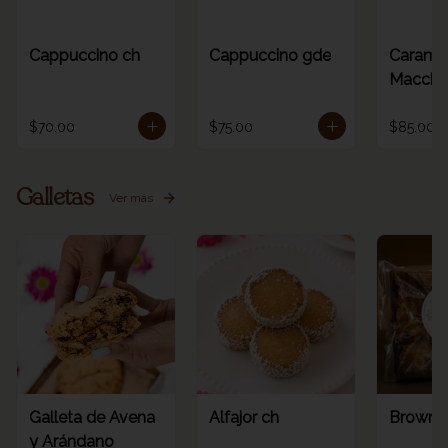
Cappuccino ch
Cappuccino gde
Carame
Macchia
$70.00
$75.00
$85.00
Galletas
Ver más
Galleta de Avena
Alfajor ch
Browni
y Arándano