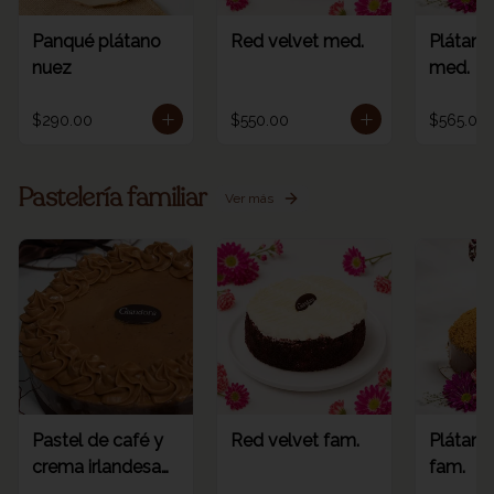
Panqué plátano
Red velvet med.
Plátano
nuez
med.
$290.00
$550.00
$565.00
Pastelería familiar
Ver más
Pastel de café y
Red velvet fam.
Plátano
crema irlandesa
fam.
fam