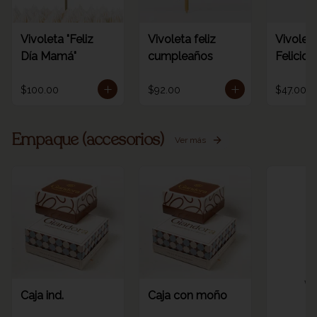
Vivoleta "Feliz
Vivoleta feliz
Vivoleta
Día Mamá"
cumpleaños
Felicid
$100.00
$92.00
$47.00
Empaque (accesorios)
Ver más
Ve
Caja ind.
Caja con moño