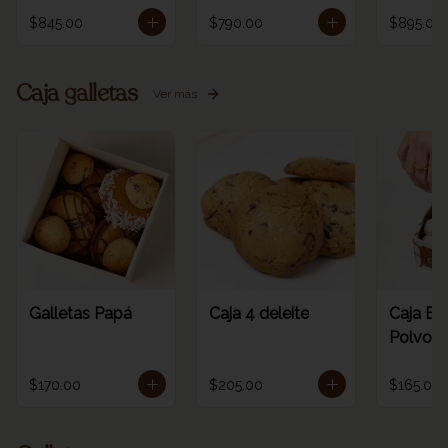
$845.00
$790.00
$895.00
Caja galletas
Ver más
Galletas Papá
Caja 4 deleite
Caja Es
Polvoro
$170.00
$205.00
$165.00