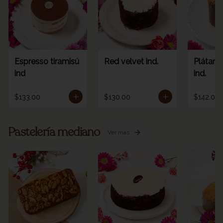
Espresso tiramisú
Red velvet ind.
Plátano
ind
ind.
$133.00
$130.00
$142.00
Pastelería mediano
Ver más