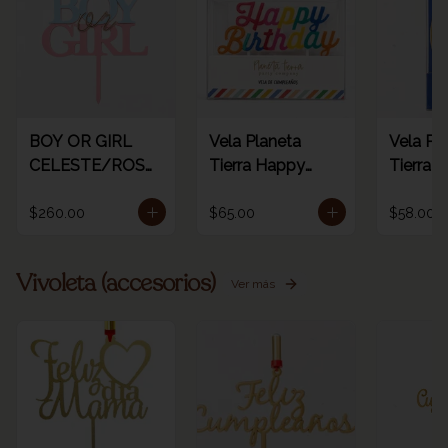
BOY OR GIRL
Vela Planeta
Vela Pl
CELESTE/ROSA
Tierra Happy
Tierra d
/ORO
birthday rainbow
dorada 
1pz
número
$260.00
$65.00
$58.00
Vivoleta (accesorios)
Ver más